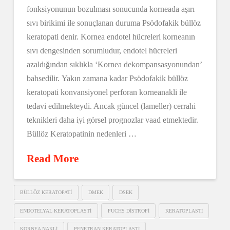
fonksiyonunun bozulması sonucunda korneada aşırı
sıvı birikimi ile sonuçlanan duruma Psödofakik büllöz
keratopati denir. Kornea endotel hücreleri korneanın
sıvı dengesinden sorumludur, endotel hücreleri
azaldığından sıklıkla ‘Kornea dekompansasyonundan’
bahsedilir. Yakın zamana kadar Psödofakik büllöz
keratopati konvansiyonel perforan korneanakli ile
tedavi edilmekteydi. Ancak güncel (lameller) cerrahi
teknikleri daha iyi görsel prognozlar vaad etmektedir.
Büllöz Keratopatinin nedenleri …
Read More
BÜLLÖZ KERATOPATI
DMEK
DSEK
ENDOTELYAL KERATOPLASTI
FUCHS DISTROFI
KERATOPLASTI
KORNEA NAKLI
PENETRAN KERATOPLASTI