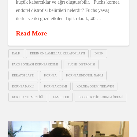
küçük kabarcıklar ve ağrı oluşturabilir. Fuchs kornea
endotel distrofisi belirtileri nelerdir? Fuchs yavaş
ilerler ve iki gözü etkiler. Tipik olarak, 40 …
Read More
DALK
DERIN ÖN LAMELLAR KERATOPLASTI
DMEK
FAKO SONRASI KORNEA ÖDEMI
FUCHS DISTROFISI
KERATOPLASTI
KORNEA
KORNEA ENDOTEL NAKLI
KORNEA NAKLI
KORNEA ÖDEMI
KORNEA ÖDEMI TEDAVISI
KORNEA YETMEZLIĞI
LAMELLER
POSOPERATIF KORNEA ÖDEMI