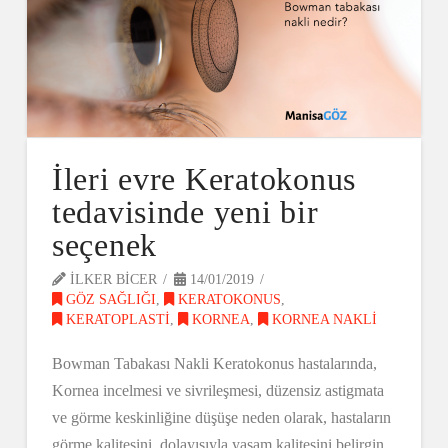
İleri evre Keratokonus
tedavisinde yeni bir
seçenek
ILKER BICER
14/01/2019
GÖZ SAĞLIĞI
,
KERATOKONUS
,
KERATOPLASTI
,
KORNEA
,
KORNEA NAKLI
Bowman Tabakası Nakli Keratokonus hastalarında,
Kornea incelmesi ve sivrileşmesi, düzensiz astigmata
ve görme keskinliğine düşüşe neden olarak, hastaların
görme kalitesini, dolayısıyla yaşam kalitesini belirgin