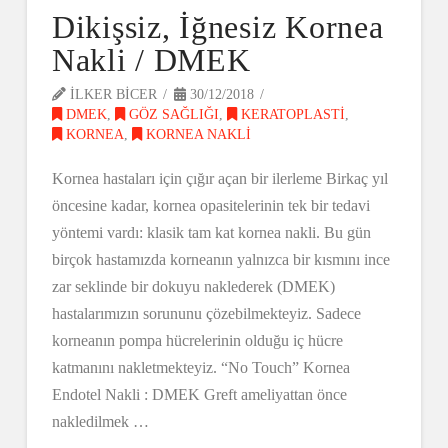
Dikişsiz, İğnesiz Kornea
Nakli / DMEK
ILKER BICER
30/12/2018
DMEK
,
GÖZ SAĞLIĞI
,
KERATOPLASTI
,
KORNEA
,
KORNEA NAKLI
Kornea hastaları için çığır açan bir ilerleme Birkaç yıl
öncesine kadar, kornea opasitelerinin tek bir tedavi
yöntemi vardı: klasik tam kat kornea nakli. Bu gün
birçok hastamızda korneanın yalnızca bir kısmını ince
zar seklinde bir dokuyu naklederek (DMEK)
hastalarımızın sorununu çözebilmekteyiz. Sadece
korneanın pompa hücrelerinin olduğu iç hücre
katmanını nakletmekteyiz. “No Touch” Kornea
Endotel Nakli : DMEK Greft ameliyattan önce
nakledilmek …