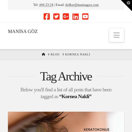
To
Tel:
444.23.24
| Email:
drilker@manisagoz.com
th
Wi
MANİSA GÖZ
Nav
HOME
BLOG
KORNEA NAKLI
Tag Archive
Below you'll find a list of all posts that have been
tagged as
“Kornea Nakli”