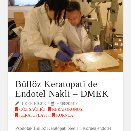
Büllöz Keratopati de
Endotel Nakli – DMEK
ILKER BICER
03/08/2014
GÖZ SAĞLIĞI
,
KERATOKONUS
,
KERATOPLASTI
,
KORNEA
Psödofak Büllöz Keratopati Nedir ? Kornea endotel