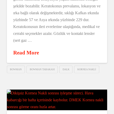
şekilde bozabilir. Keratokonus prevalansı, lokasyon ve
ırka bağlı olarak değişmektedir, sıklığı Kafkas ırkında
yüzbinde 57 ve Asya ırkında yüzbinde 229 dur.
Keratokonusun ileri evrelerine ulaştığında, medikal ve
cerrahi seçenekler azalır. Gözlük ve kontakt lensler
(sert gaz …
Read More
BOWMAN
BOWMAN TABAKASI
DALK
KORNEA NAKLI