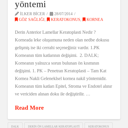
yöntemi
ILKER BICER
28/07/2014
GÖZ SAĞLIĞI
,
KERATOKONUS
,
KORNEA
Derin Anterior Lamellar Keratoplasti Nedir ?
Korneada leke oluşumuna neden olan nedbe dokusu
gelişmiş ise iki cerrahi seçeneğiniz vardır. 1.PK
Korneanın tüm katlarının değişimi. 2. DALK;
Korneanın yalnızca sorun bulunan ön kısmının
değişimi. 1. PK – Penetran Keratoplasti – Tam Kat
Kornea Nakli Geleneklsel kornea nakil yöntemidir.
Korneanın tüm katları Epitel, Stroma ve Endotel alınır
ve vericiden alınan doku ile değiştirilir. …
Read More
DALK
DERIN ÖN LAMELLAR KERATOPLASTI
KERATOKONUS