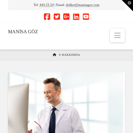
To
Tel:
444.23.24
| Email:
drilker@manisagoz.com
th
Wi
MANİSA GÖZ
Nav
HOME
HAKKIMDA