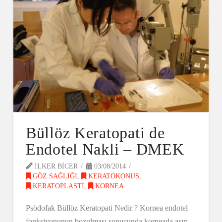
Büllöz Keratopati de
Endotel Nakli – DMEK
ILKER BICER
03/08/2014
GÖZ SAĞLIĞI
,
KERATOKONUS
,
KERATOPLASTI
,
KORNEA
Psödofak Büllöz Keratopati Nedir ? Kornea endotel
fonksiyonunun bozulması sonucunda korneada aşırı