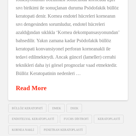
sıvı birikimi ile sonuçlanan duruma Psödofakik büllöz
keratopati denir. Kornea endotel hücreleri korneanın
sıvı dengesinden sorumludur, endotel hücreleri
azaldığından sıklıkla ‘Kornea dekompansasyonundan’
bahsedilir. Yakın zamana kadar Psödofakik büllöz
keratopati konvansiyonel perforan korneanakli ile
tedavi edilmekteydi. Ancak güncel (lameller) cerrahi
teknikleri daha iyi görsel prognozlar vaad etmektedir.
Büllöz Keratopatinin nedenleri …
Read More
BÜLLÖZ KERATOPATI
DMEK
DSEK
ENDOTELYAL KERATOPLASTI
FUCHS DISTROFI
KERATOPLASTI
KORNEA NAKLI
PENETRAN KERATOPLASTI