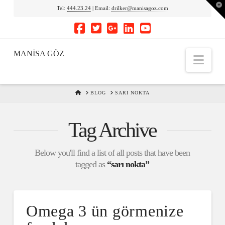
To
Tel:
444.23.24
| Email:
drilker@manisagoz.com
th
Wi
MANİSA GÖZ
Nav
HOME
BLOG
SARI NOKTA
Tag Archive
Below you'll find a list of all posts that have been
tagged as
“sarı nokta”
Omega 3 ün görmenize