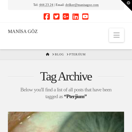
To
Tel:
444.23.24
| Email:
drilker@manisagoz.com
th
Wi
MANİSA GÖZ
Nav
HOME
BLOG
PTERJIUM
Tag Archive
Below you'll find a list of all posts that have been
tagged as
“Pterjium”