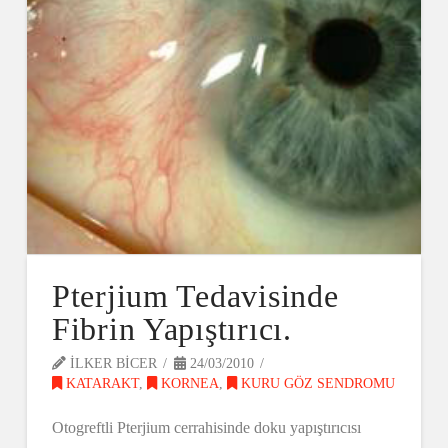
Pterjium Tedavisinde
Fibrin Yapıştırıcı.
ILKER BICER
24/03/2010
KATARAKT
,
KORNEA
,
KURU GÖZ SENDROMU
Otogreftli Pterjium cerrahisinde doku yapıştırıcısı