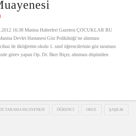
Muayenesi
I
12 16:38 Manisa Haberleri Gazetesi ÇOCUKLAR BU
 Devlet Hastanesi Göz Polikliniği’ne alınması
haz ile ilköğretim okulu 1. sınıf öğrencilerinin göz taraması
inde görev yapan Op. Dr. İlker Biçer, alınması düşünülen
ÖZ TARAMA MUAYENESI
ÖĞRENCI
OKUL
ŞAŞILIK