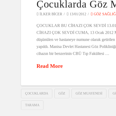
Çocuklarda Göz 
ILKER BICER
13/01/2012
GÖZ SAĞLIĞ
ÇOCUKLAR BU CİHAZI ÇOK SEVDİ 13.01.20
CİHAZI ÇOK SEVDİ CUMA, 13 Ocak 2012 Manisa
düşünülen ve hastaneye numune olarak getirilen ci
yapıldı. Manisa Devlet Hastanesi Göz Polikliniğ
cihazın bir benzerinin CBÜ Tıp Fakültesi …
Read More
ÇOCUKLARDA
GÖZ
GÖZ MUAYENESI
G
TARAMA