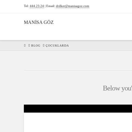
Tel:
444.23.24
| Email:
drilker@manisagoz.com
MANİSA GÖZ
HOME
BLOG
ÇOCUKLARDA
Below you'l