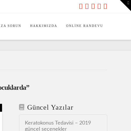
To
th
Wi
ZA SORUN
HAKKIMIZDA
ONLINE RANDEVU
ocuklarda”
Güncel Yazılar
Keratokonus Tedavisi – 2019
güncel seçenekler