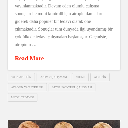
yayınlanmaktadır. Devam eden olumlu çalışma
sonuçları ile mopi kontrolü için atropin damlaları
giderek daha popüler bir tedavi olarak öne
çıkmaktadır. Sonuçlar tüm dünyada ilgi uyandırmış bir
çok ülkede tedavi çalışmaları başlamıştır. Geçmişte,
atropinin …
Read More
%0.01 ATROPIN
ATOM 2 ÇALIŞMASI
ATOM2
ATROPIN
ATROPIN YAN ETKILERI
MYOPI KONTROL ÇALIŞMASI
MYOPI TEDAVISI