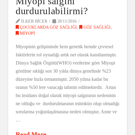
Miyopi salgını
durdurulabilirmi?
ILKER BICER
28/11/2016
ÇOCUKLARDA GÖZ SAĞLIĞI
,
GÖZ SAĞLIĞI
,
MIYOPI
Miyopinin gelişiminde hem genetik hemde çevresel
faktörlerin rol oynadığı artık net olarak kanıtlanmıştır.
Dünya Sağlık Örgütü(WHO) verilerine göre Miyopi
görülme sıklığı son 30 yılda dünya genelinde %23
düzeyine hızla tırmanmıştır. 2050 yılına kadar bu
oranın %50 lere varacağı tahmin edilmektedir. Artan
bu insidans doğal olarak miyopi salgınının nedeninin
ne olduğu ve durdurulmasının mümkün olup olmadığı
sorularına yoğunlaşılmasına neden olmuştur. Anne ve
…
Read More