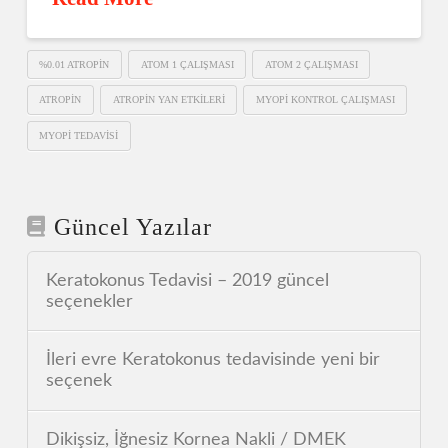
%0.01 ATROPIN
ATOM 1 ÇALIŞMASI
ATOM 2 ÇALIŞMASI
ATROPIN
ATROPIN YAN ETKILERI
MYOPI KONTROL ÇALIŞMASI
MYOPI TEDAVISI
Güncel Yazılar
Keratokonus Tedavisi – 2019 güncel
seçenekler
İleri evre Keratokonus tedavisinde yeni bir
seçenek
Dikişsiz, İğnesiz Kornea Nakli / DMEK