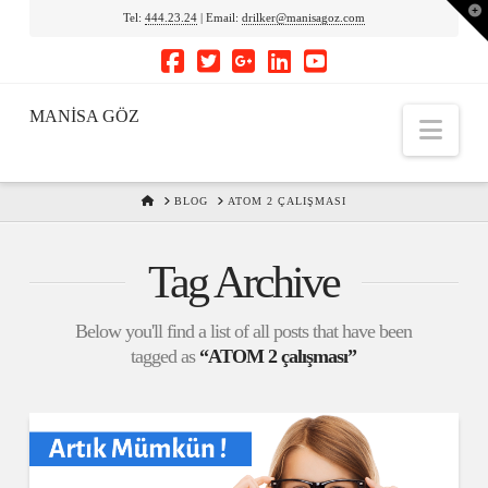
To
Tel:
444.23.24
| Email:
drilker@manisagoz.com
th
Wi
MANİSA GÖZ
Nav
HOME
BLOG
ATOM 2 ÇALIŞMASI
Tag Archive
Below you'll find a list of all posts that have been
tagged as
“ATOM 2 çalışması”