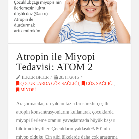
Atropin ile Miyopi
Tedavisi: ATOM 2
ILKER BICER
28/11/2016
ÇOCUKLARDA GÖZ SAĞLIĞI
,
GÖZ SAĞLIĞI
,
MIYOPI
Araştırmacılar, on yıldan fazla bir süredir çeşitli
atropin konsantrasyonlarını kullanarak çocuklarda
miyopi ilerleme oranını yavaşlatmada büyük başarı
bildirmekteydiler. Çocukların yaklaşık% 80’inin
miyop olduğu Çin gibi ülkelerde daha çok araştırma