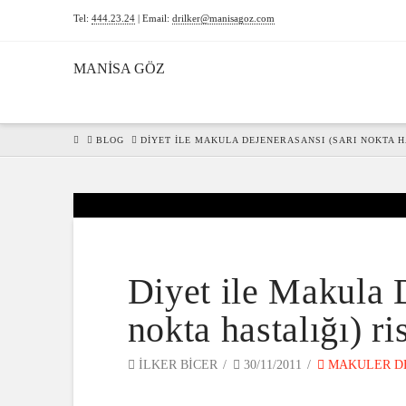
Tel:
444.23.24
| Email:
drilker@manisagoz.com
MANİSA GÖZ
HOME
BLOG
DIYET ILE MAKULA DEJENERASANSI (SARI NOKTA HA
Diyet ile Makula D
nokta hastalığı) ri
ILKER BICER
30/11/2011
MAKULER D