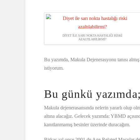
DIYET ILE SARI NOKTA HASTALIĞI RISKI
AZALTILABILIRMI?
Bu yazımda, Makula Dejenerasyonu tanısı almış h
istiyorum.
Bu günkü yazımda
Makula dejenerasansında nelerin yararlı olup o
altına alacağız. Gelecek yazımda: YBMD açısında
kanıtlanmamış besinler üzerinde duracağım.
Birkaç yıl once 2001 de Age Related Macular 