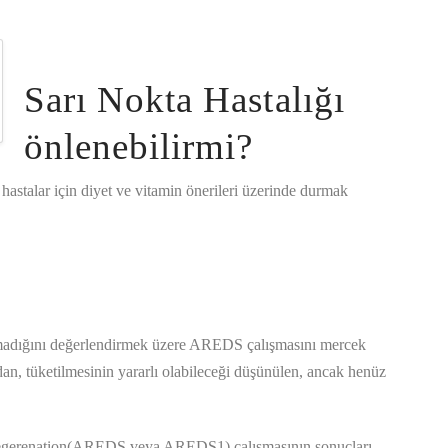
Sarı Nokta Hastalığı
önlenebilirmi?
astalar için diyet ve vitamin önerileri üzerinde durmak
;
lmadığını değerlendirmek üzere AREDS çalışmasını mercek
n, tüketilmesinin yararlı olabileceği düşünülen, ancak henüz
degerenation(AREDS veya AREDS1) çalışmasının sonuçları