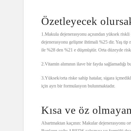
Özetleyecek olursa
1.Makula dejenerasyonu açısından yüksek riskli ol
dejenerasyonu gelişme ihtimali %25 dir. Yaş tip 
ile %28 den %21 e düşmüştür. Orta düzeyde risk li
2.Vitamin alımının ilave bir fayda sağlamadığı b
3.Yüksek/orta riske sahip hatalar, sigara içmedi
için ayrı bir formulasyon bulunmaktadır.
Kısa ve öz olmayan
Abartmaktan kaçının: Makular dejenerasyonu orta
Bunların çoğu AREDS çalışması ve formülü dışın