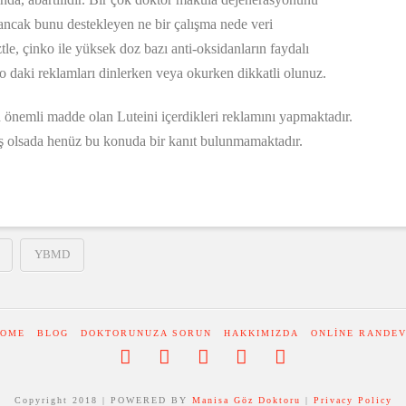
 ancak bunu destekleyen ne bir çalışma nede veri
e, çinko ile yüksek doz bazı anti-oksidanların faydalı
o daki reklamları dinlerken veya okurken dikkatli olunuz.
 önemli madde olan Luteini içerdikleri reklamını yapmaktadır.
 olsada henüz bu konuda bir kanıt bulunmamaktadır.
YBMD
OME
BLOG
DOKTORUNUZA SORUN
HAKKIMIZDA
ONLINE RANDE
Copyright 2018 | POWERED BY
Manisa Göz Doktoru
|
Privacy Policy