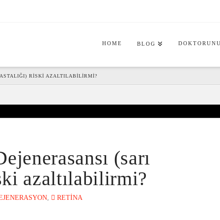
HOME
DOKTORUNU
BLOG
STALIĞI) RISKI AZALTILABILIRMI?
ejenerasansı (sarı
ski azaltılabilirmi?
EJENERASYON
,
RETINA