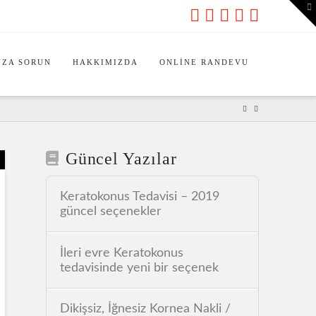
To
th
Wi
ZA SORUN
HAKKIMIZDA
ONLINE RANDEVU
Güncel Yazılar
Keratokonus Tedavisi – 2019
güncel seçenekler
İleri evre Keratokonus
tedavisinde yeni bir seçenek
Dikişsiz, İğnesiz Kornea Nakli /