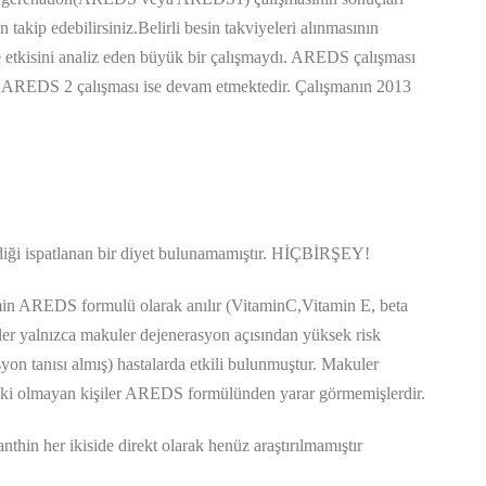
takip edebilirsiniz.Belirli besin takviyeleri alınmasının
e etkisini analiz eden büyük bir çalışmaydı. AREDS çalışması
dır. AREDS 2 çalışması ise devam etmektedir. Çalışmanın 2013
rdiği ispatlanan bir diyet bulunamamıştır. HİÇBİRŞEY!
tamin AREDS formulü olarak anılır (VitaminC,Vitamin E, beta
ler yalnızca makuler dejenerasyon açısından yüksek risk
yon tanısı almış) hastalarda etkili bulunmuştur. Makuler
iski olmayan kişiler AREDS formülünden yarar görmemişlerdir.
thin her ikiside direkt olarak henüz araştırılmamıştır