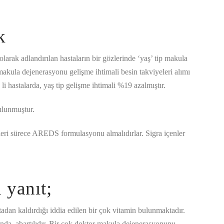
k
arak adlandırılan hastaların bir gözlerinde ‘yaş’ tip makula
makula dejenerasyonu gelişme ihtimali besin takviyeleri alımı
 hastalarda, yaş tip gelişme ihtimali %19 azalmıştır.
ulunmuştur.
kleri sürece AREDS formulasyonu almalıdırlar. Sigra içenler
 yanıt;
dan kaldırdığı iddia edilen bir çok vitamin bulunmaktadır.
da, abartılıdır. Bir çok doktor makula dejenerasyonunu