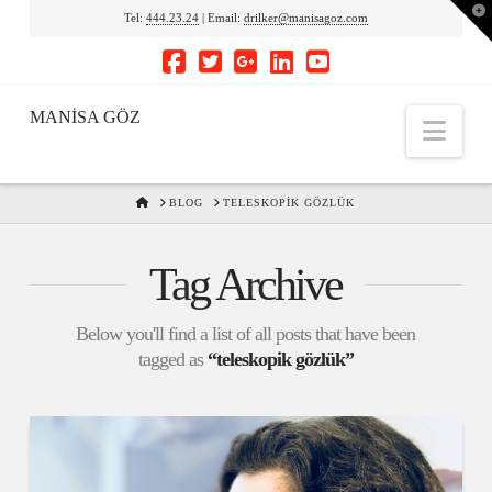
To
Tel:
444.23.24
| Email:
drilker@manisagoz.com
th
Wi
MANİSA GÖZ
Nav
HOME
BLOG
TELESKOPIK GÖZLÜK
Tag Archive
Below you'll find a list of all posts that have been
tagged as
“teleskopik gözlük”