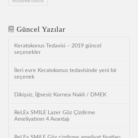
TELESKOPIK GÖZLÜK
Güncel Yazılar
Keratokonus Tedavisi – 2019 güncel
seçenekler
İleri evre Keratokonus tedavisinde yeni bir
seçenek
Dikişsiz, İğnesiz Kornea Nakli / DMEK
ReLEx SMILE Lazer Göz Çizdirme
Ameliyatının 4 Avantajı
ReLEx SMiLE Göz çizdirme ameliyat fiyatları