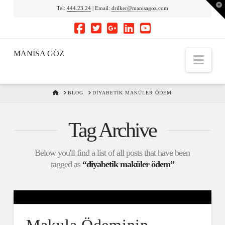
To
Tel:
444.23.24
| Email:
drilker@manisagoz.com
th
Wi
MANİSA GÖZ
Nav
HOME
BLOG
DIYABETIK MAKÜLER ÖDEM
Tag Archive
Below you'll find a list of all posts that have been
tagged as
“diyabetik maküler ödem”
Makula Ödeminin