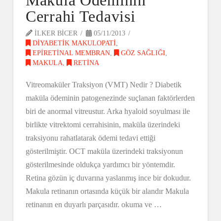
Cerrahi Tedavisi
ILKER BICER
05/11/2013
DIYABETIK MAKULOPATI
,
EPIRETINAL MEMBRAN
,
GÖZ SAĞLIĞI
,
MAKULA
,
RETINA
Vitreomaküler Traksiyon (VMT) Nedir ? Diabetik
maküla ödeminin patogenezinde suçlanan faktörlerden
biri de anormal vitreustur. Arka hyaloid soyulması ile
birlikte vitrektomi cerrahisinin, maküla üzerindeki
traksiyonu rahatlatarak ödemi tedavi ettiği
gösterilmiştir. OCT maküla üzerindeki traksiyonun
gösterilmesinde oldukça yardımcı bir yöntemdir.
Retina gözün iç duvarına yaslanmış ince bir dokudur.
Makula retinanın ortasında küçük bir alandır Makula
retinanın en duyarlı parçasıdır. okuma ve …