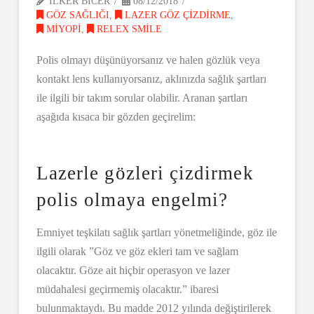
ILKER BICER
08/12/2018
GÖZ SAĞLIĞI
,
LAZER GÖZ ÇIZDIRME
,
MIYOPI
,
RELEX SMILE
Polis olmayı düşünüyorsanız ve halen gözlük veya
kontakt lens kullanıyorsanız, aklınızda sağlık şartları
ile ilgili bir takım sorular olabilir. Aranan şartları
aşağıda kısaca bir gözden geçirelim:
Lazerle gözleri çizdirmek
polis olmaya engelmi?
Emniyet teşkilatı sağlık şartları yönetmeliğinde, göz ile
ilgili olarak ”Göz ve göz ekleri tam ve sağlam
olacaktır. Göze ait hiçbir operasyon ve lazer
müdahalesi geçirmemiş olacaktır.” ibaresi
bulunmaktaydı. Bu madde 2012 yılında değiştirilerek