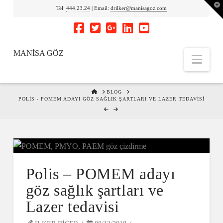
To
Tel:
444.23.24
| Email:
drilker@manisagoz.com
th
Wi
MANİSA GÖZ
Nav
HOME
BLOG
POLIS - POMEM ADAYI GÖZ SAĞLIK ŞARTLARI VE LAZER TEDAVISI
Polis – POMEM adayı
göz sağlık şartları ve
Lazer tedavisi