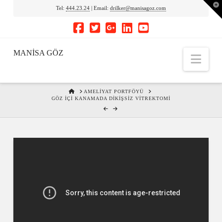
To
Tel:
444.23.24
| Email:
drilker@manisagoz.com
th
Wi
MANİSA GÖZ
Nav
HOME
AMELIYAT PORTFÖYÜ
GÖZ İÇI KANAMADA DIKIŞSIZ VITREKTOMI